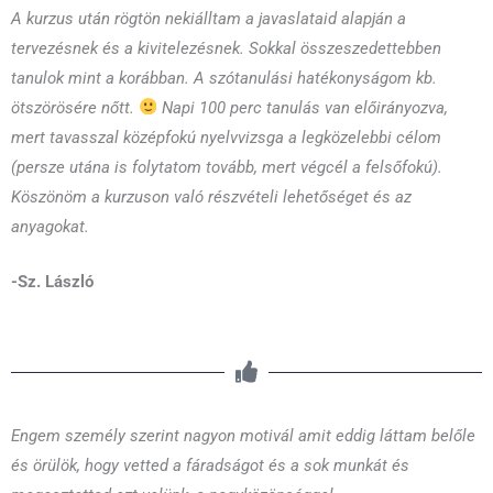
A kurzus után rögtön nekiálltam a javaslataid alapján a
tervezésnek és a kivitelezésnek. Sokkal összeszedettebben
tanulok mint a korábban. A szótanulási hatékonyságom kb.
ötszörösére nőtt.
Napi 100 perc tanulás van előirányozva,
mert tavasszal középfokú nyelvvizsga a legközelebbi célom
(persze utána is folytatom tovább, mert végcél a felsőfokú).
Köszönöm a kurzuson való részvételi lehetőséget és az
anyagokat.
-Sz. László
Engem személy szerint nagyon motivál amit eddig láttam belőle
és örülök, hogy vetted a fáradságot és a sok munkát és