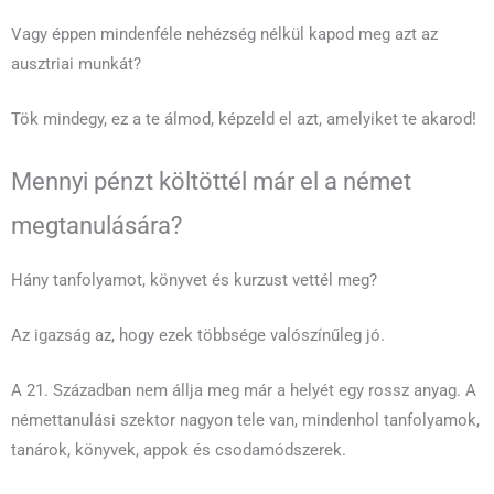
Vagy éppen mindenféle nehézség nélkül kapod meg azt az
ausztriai munkát?
Tök mindegy, ez a te álmod, képzeld el azt, amelyiket te akarod!
Mennyi pénzt költöttél már el a német
megtanulására?
Hány tanfolyamot, könyvet és kurzust vettél meg?
Az igazság az, hogy ezek többsége valószínűleg jó.
A 21. Században nem állja meg már a helyét egy rossz anyag. A
némettanulási szektor nagyon tele van, mindenhol tanfolyamok,
tanárok, könyvek, appok és csodamódszerek.