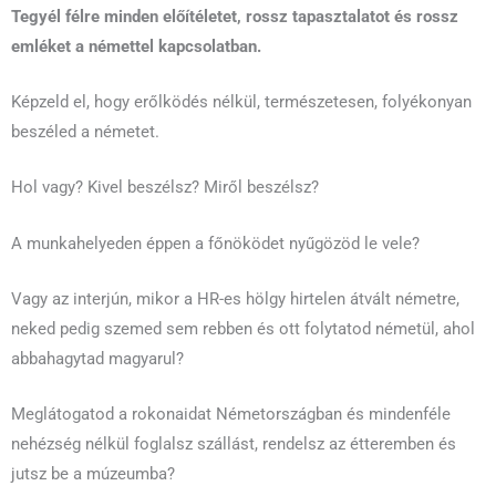
Tegyél félre minden előítéletet, rossz tapasztalatot és rossz
emléket a némettel kapcsolatban.
Képzeld el, hogy erőlködés nélkül, természetesen, folyékonyan
beszéled a németet.
Hol vagy? Kivel beszélsz? Miről beszélsz?
A munkahelyeden éppen a főnöködet nyűgözöd le vele?
Vagy az interjún, mikor a HR-es hölgy hirtelen átvált németre,
neked pedig szemed sem rebben és ott folytatod németül, ahol
abbahagytad magyarul?
Meglátogatod a rokonaidat Németországban és mindenféle
nehézség nélkül foglalsz szállást, rendelsz az étteremben és
jutsz be a múzeumba?