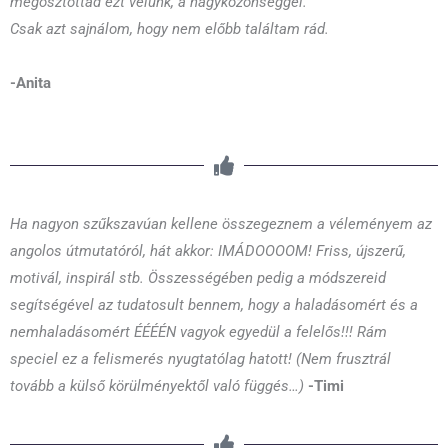
megosztottad ezt velünk, a nagyközönséggel.
Csak azt sajnálom, hogy nem előbb találtam rád.
-Anita
Ha nagyon szűkszavúan kellene összegeznem a véleményem az
angolos útmutatóról, hát akkor: IMÁDOOOOM! Friss, újszerű,
motivál, inspirál stb. Összességében pedig a módszereid
segítségével az tudatosult bennem, hogy a haladásomért és a
nemhaladásomért ÉÉÉÉN vagyok egyedül a felelős!!! Rám
speciel ez a felismerés nyugtatólag hatott! (Nem frusztrál
tovább a külső körülményektől való függés…)
-Timi