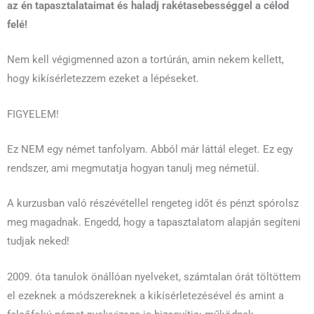
az én tapasztalataimat és haladj rakétasebességgel a célod
felé!
Nem kell végigmenned azon a tortúrán, amin nekem kellett,
hogy kikísérletezzem ezeket a lépéseket.
FIGYELEM!
Ez NEM egy német tanfolyam. Abból már láttál eleget. Ez egy
rendszer, ami megmutatja hogyan tanulj meg németül.
A kurzusban való részévétellel rengeteg időt és pénzt spórolsz
meg magadnak. Engedd, hogy a tapasztalatom alapján segíteni
tudjak neked!
2009. óta tanulok önállóan nyelveket, számtalan órát töltöttem
el ezeknek a módszereknek a kikísérletezésével és amint a