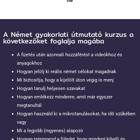
A Német gyakorlati útmutató kurzus a
következőket foglalja magába
A fizetés után azonnali hozzáférést a videókhoz és
anyagokhoz
Hogyan jelölj ki reális német célokat magadnak
Mi biztosítja, hogy a kijelölt úton végig is menj
Hogyan tanulj helyesen szavakat
Hogyan emlékezz mindenre, amit már egyszer
megtanultál
Hogyan használd ki a mikrotanulásokat, ha idő szűkében
vagy
Mi a legjobb (ingyenes) alapozó
Hogyan tréningezd a füledet, hogy mindent kihallj és