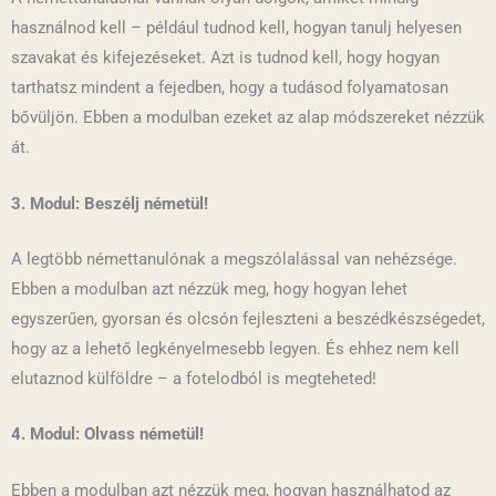
használnod kell – például tudnod kell, hogyan tanulj helyesen
szavakat és kifejezéseket. Azt is tudnod kell, hogy hogyan
tarthatsz mindent a fejedben, hogy a tudásod folyamatosan
bővüljön. Ebben a modulban ezeket az alap módszereket nézzük
át.
3. Modul: Beszélj németül!
A legtöbb némettanulónak a megszólalással van nehézsége.
Ebben a modulban azt nézzük meg, hogy hogyan lehet
egyszerűen, gyorsan és olcsón fejleszteni a beszédkészségedet,
hogy az a lehető legkényelmesebb legyen. És ehhez nem kell
elutaznod külföldre – a fotelodból is megteheted!
4
. Modul: Olvass németül!
Ebben a modulban azt nézzük meg, hogyan használhatod az