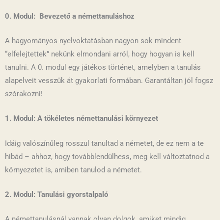
0. Modul: Bevezető a némettanuláshoz
A hagyományos nyelvoktatásban nagyon sok mindent
“elfelejtettek” nekünk elmondani arról, hogy hogyan is kell
tanulni. A 0. modul egy játékos történet, amelyben a tanulás
alapelveit vesszük át gyakorlati formában. Garantáltan jól fogsz
szórakozni!
1. Modul: A tökéletes némettanulási környezet
Idáig valószínűleg rosszul tanultad a németet, de ez nem a te
hibád – ahhoz, hogy továbblendülhess, meg kell változtatnod a
környezetet is, amiben tanulod a németet.
2. Modul: Tanulási gyorstalpaló
A némettanulásnál vannak olyan dolgok, amiket mindig