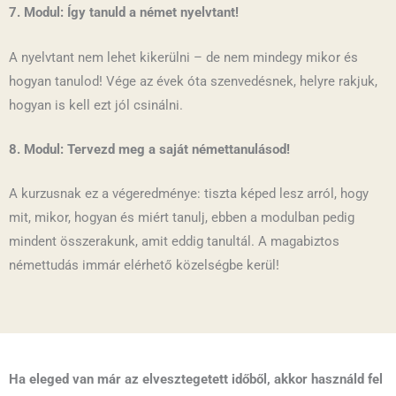
7. Modul: Így tanuld a német nyelvtant!
A nyelvtant nem lehet kikerülni – de nem mindegy mikor és
hogyan tanulod! Vége az évek óta szenvedésnek, helyre rakjuk,
hogyan is kell ezt jól csinálni.
8. Modul: Tervezd meg a saját némettanulásod!
A kurzusnak ez a végeredménye: tiszta képed lesz arról, hogy
mit, mikor, hogyan és miért tanulj, ebben a modulban pedig
mindent összerakunk, amit eddig tanultál. A magabiztos
némettudás immár elérhető közelségbe kerül!
Ha eleged van már az elvesztegetett időből, akkor használd fel