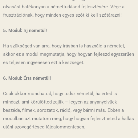
olvasást hatékonyan a némettudásod fejlesztésére. Vége a
frusztrációnak, hogy minden egyes szót ki kell szótárazni!
5
. Modul: Írj németül!
Ha szükséged van arra, hogy írásban is használd a németet,
akkor ez a modul megmutatja, hogy hogyan fejleszd egyszerűen
és teljesen ingyenesen ezt a készséget.
6. Modul: Érts németül!
Csak akkor mondhatod, hogy tudsz németül, ha érted is
mindazt, ami körülötted zajlik – legyen az anyanyelvűek
beszéde, filmek, sorozatok, rádió, vagy bármi más. Ebben a
modulban azt mutatom meg, hogy hogyan fejlesztheted a hallás
utáni szövegértésed fájdalommentesen.