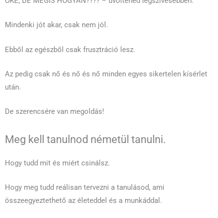
OKÉ, DE MÉGIS HOGYAN???? – üvöltenéd legszívesebben.
Mindenki jót akar, csak nem jól.
Ebből az egészből csak frusztráció lesz.
Az pedig csak nő és nő és nő minden egyes sikertelen kísérlet
után.
De szerencsére van megoldás!
Meg kell tanulnod németül tanulni.
Hogy tudd mit és miért csinálsz.
Hogy meg tudd reálisan tervezni a tanulásod, ami
összeegyeztethető az életeddel és a munkáddal.