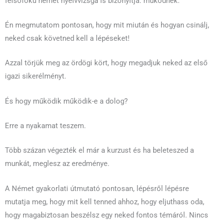
felsőfokú német nyelvvizsga is bizonyítja: működnek.
Én megmutatom pontosan, hogy mit miután és hogyan csinálj,
neked csak követned kell a lépéseket!
Azzal törjük meg az ördögi kört, hogy megadjuk neked az első
igazi sikerélményt.
És hogy működik működik-e a dolog?
Erre a nyakamat teszem.
Több százan végezték el már a kurzust és ha beleteszed a
munkát, meglesz az eredménye.
A Német gyakorlati útmutató pontosan, lépésről lépésre
mutatja meg, hogy mit kell tenned ahhoz, hogy eljuthass oda,
hogy magabiztosan beszélsz egy neked fontos témáról. Nincs