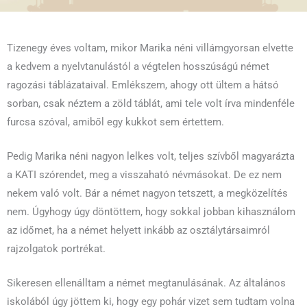
Tizenegy éves voltam, mikor Marika néni villámgyorsan elvette
a kedvem a nyelvtanulástól a végtelen hosszúságú német
ragozási táblázataival. Emlékszem, ahogy ott ültem a hátsó
sorban, csak néztem a zöld táblát, ami tele volt írva mindenféle
furcsa szóval, amiből egy kukkot sem értettem.
Pedig Marika néni nagyon lelkes volt, teljes szívből magyarázta
a KATI szórendet, meg a visszaható névmásokat. De ez nem
nekem való volt. Bár a német nagyon tetszett, a megközelítés
nem. Úgyhogy úgy döntöttem, hogy sokkal jobban kihasználom
az időmet, ha a német helyett inkább az osztálytársaimról
rajzolgatok portrékat.
Sikeresen ellenálltam a német megtanulásának. Az általános
iskolából úgy jöttem ki, hogy egy pohár vizet sem tudtam volna