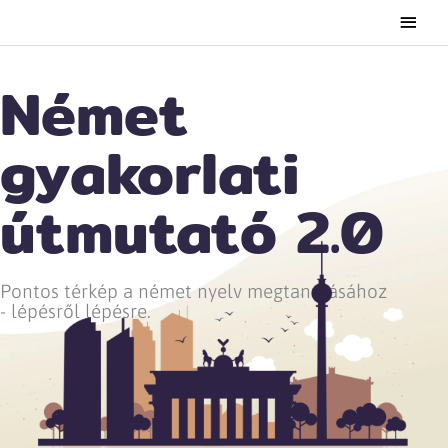
Main
Men
Német
gyakorlati
útmutató 2.0
Pontos térkép a német nyelv megtanulásához
- lépésről lépésre.