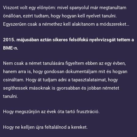
Viszont volt egy előnyöm: mivel spanyolul már megtanultam
önállóan, ezért tudtam, hogy hogyan kell nyelvet tanulni.
Egyszerűen csak a némethez kell alakítanom a módszereket…
2015. májusában aztán sikeres felsőfokú nyelvvizsgát tettem a
BME-n.
Nem csak a német tanulására figyeltem ebben az egy évben,
hanem arra is, hogy gondosan dokumentáljam mit és hogyan
csináltam. Hogy át tudjam adni a tapasztalataimat, hogy
segíthessek másoknak is gyorsabban és jobban németet
tanulni.
Hogy megszűnjön az évek óta tartó frusztráció.
Hogy ne kelljen újra feltalálnod a kereket.