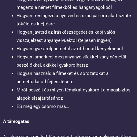
megérts a német filmekből és hanganyagokból
Hogyan tréningezd a nyelved és szád pár óra alatt szinte
tökéletes kiejtésre
Hogyan javítsd az íráskészségedet és kapj valós
visszajelzést anyanyelvűektől (teljesen ingyen)
Hogyan gyakorolj németül az otthonod kényelméből
Hogyan ismerkedj meg anyanyelvűekkel vagy németül
beszélőkkel, akikkel gyakorolhatsz
Hogyan használd a filmeket és sorozatokat a
némettudásod fejlesztésére
Miről beszélj és milyen témákat gyakorolj a magabiztos
alapok elsajátításához
ÉS még egy csomó más…
A támogatás
A videókurzus mellett támogatást is kapsz személyesen tőlem