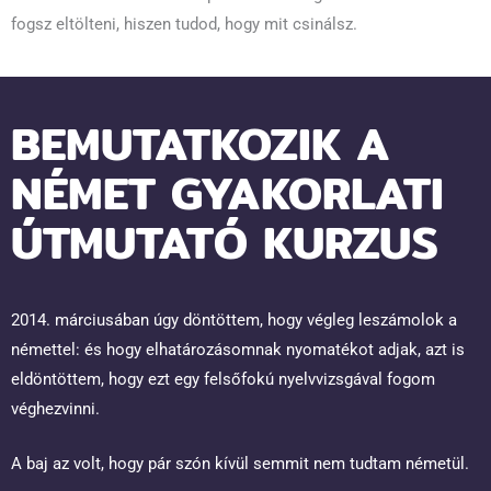
fogsz eltölteni, hiszen tudod, hogy mit csinálsz.
BEMUTATKOZIK A
NÉMET GYAKORLATI
ÚTMUTATÓ KURZUS
2014. márciusában úgy döntöttem, hogy végleg leszámolok a
némettel: és hogy elhatározásomnak nyomatékot adjak, azt is
eldöntöttem, hogy ezt egy felsőfokú nyelvvizsgával fogom
véghezvinni.
A baj az volt, hogy pár szón kívül semmit nem tudtam németül.