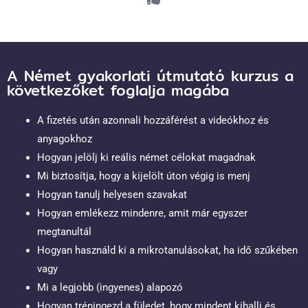
A Német gyakorlati útmutató kurzus a
következőket foglalja magába
A fizetés után azonnali hozzáférést a videókhoz és
anyagokhoz
Hogyan jelölj ki reális német célokat magadnak
Mi biztosítja, hogy a kijelölt úton végig is menj
Hogyan tanulj helyesen szavakat
Hogyan emlékezz mindenre, amit már egyszer
megtanultál
Hogyan használd ki a mikrotanulásokat, ha idő szűkében
vagy
Mi a legjobb (ingyenes) alapozó
Hogyan tréningezd a füledet, hogy mindent kihallj és