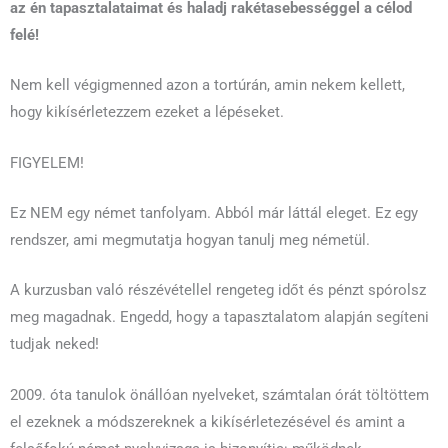
az én tapasztalataimat és haladj rakétasebességgel a célod
felé!
Nem kell végigmenned azon a tortúrán, amin nekem kellett,
hogy kikísérletezzem ezeket a lépéseket.
FIGYELEM!
Ez NEM egy német tanfolyam. Abból már láttál eleget. Ez egy
rendszer, ami megmutatja hogyan tanulj meg németül.
A kurzusban való részévétellel rengeteg időt és pénzt spórolsz
meg magadnak. Engedd, hogy a tapasztalatom alapján segíteni
tudjak neked!
2009. óta tanulok önállóan nyelveket, számtalan órát töltöttem
el ezeknek a módszereknek a kikísérletezésével és amint a