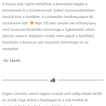
A kurzus után rögtön nekiálltam a javaslataid alapján a
tervezésnek és a kivitelezésnek. Sokkal összeszedettebben
tanulok mint a korábban. A szótanulási hatékonyságom kb.
ötszörösére nőtt.
Napi 100 perc tanulás van előirányozva,
mert tavasszal középfokú nyelvvizsga a legközelebbi célom
(persze utána is folytatom tovább, mert végcél a felsőfokú).
Köszönöm a kurzuson való részvételi lehetőséget és az
anyagokat.
-Sz. László
Engem személy szerint nagyon motivál amit eddig láttam belőle
és örülök, hogy vetted a fáradságot és a sok munkát és