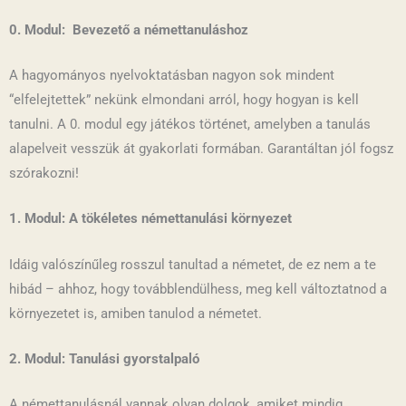
0. Modul: Bevezető a némettanuláshoz
A hagyományos nyelvoktatásban nagyon sok mindent
“elfelejtettek” nekünk elmondani arról, hogy hogyan is kell
tanulni. A 0. modul egy játékos történet, amelyben a tanulás
alapelveit vesszük át gyakorlati formában. Garantáltan jól fogsz
szórakozni!
1. Modul: A tökéletes némettanulási környezet
Idáig valószínűleg rosszul tanultad a németet, de ez nem a te
hibád – ahhoz, hogy továbblendülhess, meg kell változtatnod a
környezetet is, amiben tanulod a németet.
2. Modul: Tanulási gyorstalpaló
A némettanulásnál vannak olyan dolgok, amiket mindig