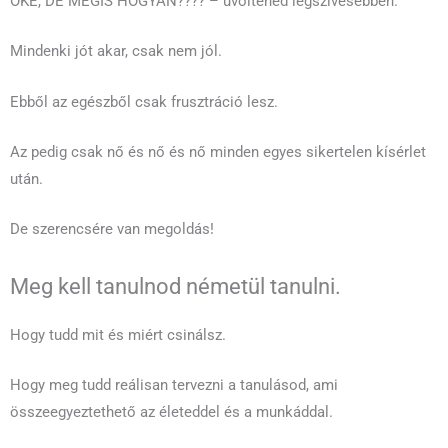
OKÉ, DE MÉGIS HOGYAN???? – üvöltenéd legszívesebben.
Mindenki jót akar, csak nem jól.
Ebből az egészből csak frusztráció lesz.
Az pedig csak nő és nő és nő minden egyes sikertelen kísérlet
után.
De szerencsére van megoldás!
Meg kell tanulnod németül tanulni.
Hogy tudd mit és miért csinálsz.
Hogy meg tudd reálisan tervezni a tanulásod, ami
összeegyeztethető az életeddel és a munkáddal.