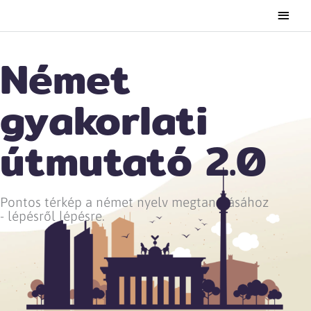
Main
Men
Német
gyakorlati
útmutató 2.0
Pontos térkép a német nyelv megtanulásához
- lépésről lépésre.