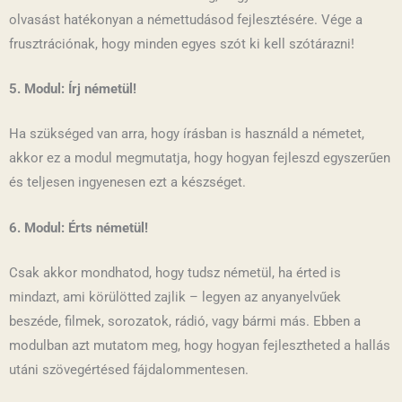
olvasást hatékonyan a némettudásod fejlesztésére. Vége a
frusztrációnak, hogy minden egyes szót ki kell szótárazni!
5
. Modul: Írj németül!
Ha szükséged van arra, hogy írásban is használd a németet,
akkor ez a modul megmutatja, hogy hogyan fejleszd egyszerűen
és teljesen ingyenesen ezt a készséget.
6. Modul: Érts németül!
Csak akkor mondhatod, hogy tudsz németül, ha érted is
mindazt, ami körülötted zajlik – legyen az anyanyelvűek
beszéde, filmek, sorozatok, rádió, vagy bármi más. Ebben a
modulban azt mutatom meg, hogy hogyan fejlesztheted a hallás
utáni szövegértésed fájdalommentesen.