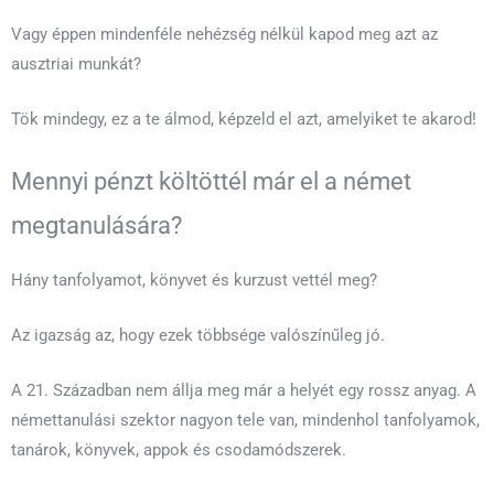
Vagy éppen mindenféle nehézség nélkül kapod meg azt az
ausztriai munkát?
Tök mindegy, ez a te álmod, képzeld el azt, amelyiket te akarod!
Mennyi pénzt költöttél már el a német
megtanulására?
Hány tanfolyamot, könyvet és kurzust vettél meg?
Az igazság az, hogy ezek többsége valószínűleg jó.
A 21. Században nem állja meg már a helyét egy rossz anyag. A
némettanulási szektor nagyon tele van, mindenhol tanfolyamok,
tanárok, könyvek, appok és csodamódszerek.