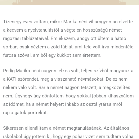
Tizenegy éves voltam, mikor Marika néni villámgyorsan elvette
a kedvem a nyelvtanulástól a végtelen hosszúságú német
ragozási táblázataival. Emlékszem, ahogy ott ültem a hátsó
sorban, csak néztem a zöld táblát, ami tele volt írva mindenféle
furcsa szóval, amiből egy kukkot sem értettem.
Pedig Marika néni nagyon lelkes volt, teljes szívből magyarázta
a KATI szórendet, meg a visszaható névmásokat. De ez nem
nekem való volt. Bár a német nagyon tetszett, a megközelítés
nem. Úgyhogy úgy döntöttem, hogy sokkal jobban kihasználom
az időmet, ha a német helyett inkább az osztálytársaimról
rajzolgatok portrékat.
Sikeresen ellenálltam a német megtanulásának. Az általános
iskolából úgy jöttem ki, hogy egy pohár vizet sem tudtam volna