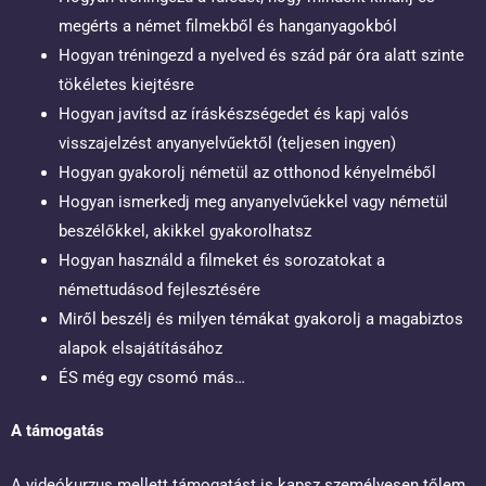
megérts a német filmekből és hanganyagokból
Hogyan tréningezd a nyelved és szád pár óra alatt szinte
tökéletes kiejtésre
Hogyan javítsd az íráskészségedet és kapj valós
visszajelzést anyanyelvűektől (teljesen ingyen)
Hogyan gyakorolj németül az otthonod kényelméből
Hogyan ismerkedj meg anyanyelvűekkel vagy németül
beszélőkkel, akikkel gyakorolhatsz
Hogyan használd a filmeket és sorozatokat a
némettudásod fejlesztésére
Miről beszélj és milyen témákat gyakorolj a magabiztos
alapok elsajátításához
ÉS még egy csomó más…
A támogatás
A videókurzus mellett támogatást is kapsz személyesen tőlem