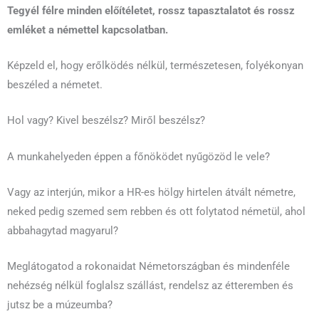
Tegyél félre minden előítéletet, rossz tapasztalatot és rossz
emléket a némettel kapcsolatban.
Képzeld el, hogy erőlködés nélkül, természetesen, folyékonyan
beszéled a németet.
Hol vagy? Kivel beszélsz? Miről beszélsz?
A munkahelyeden éppen a főnöködet nyűgözöd le vele?
Vagy az interjún, mikor a HR-es hölgy hirtelen átvált németre,
neked pedig szemed sem rebben és ott folytatod németül, ahol
abbahagytad magyarul?
Meglátogatod a rokonaidat Németországban és mindenféle
nehézség nélkül foglalsz szállást, rendelsz az étteremben és
jutsz be a múzeumba?