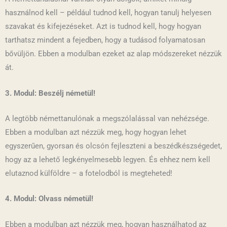
használnod kell – például tudnod kell, hogyan tanulj helyesen
szavakat és kifejezéseket. Azt is tudnod kell, hogy hogyan
tarthatsz mindent a fejedben, hogy a tudásod folyamatosan
bővüljön. Ebben a modulban ezeket az alap módszereket nézzük
át.
3. Modul: Beszélj németül!
A legtöbb némettanulónak a megszólalással van nehézsége.
Ebben a modulban azt nézzük meg, hogy hogyan lehet
egyszerűen, gyorsan és olcsón fejleszteni a beszédkészségedet,
hogy az a lehető legkényelmesebb legyen. És ehhez nem kell
elutaznod külföldre – a fotelodból is megteheted!
4
. Modul: Olvass németül!
Ebben a modulban azt nézzük meg, hogyan használhatod az