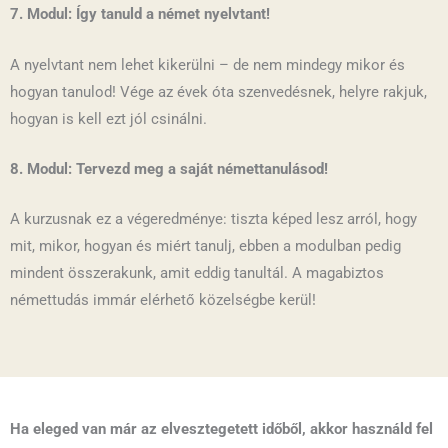
7. Modul: Így tanuld a német nyelvtant!
A nyelvtant nem lehet kikerülni – de nem mindegy mikor és
hogyan tanulod! Vége az évek óta szenvedésnek, helyre rakjuk,
hogyan is kell ezt jól csinálni.
8. Modul: Tervezd meg a saját némettanulásod!
A kurzusnak ez a végeredménye: tiszta képed lesz arról, hogy
mit, mikor, hogyan és miért tanulj, ebben a modulban pedig
mindent összerakunk, amit eddig tanultál. A magabiztos
némettudás immár elérhető közelségbe kerül!
Ha eleged van már az elvesztegetett időből, akkor használd fel