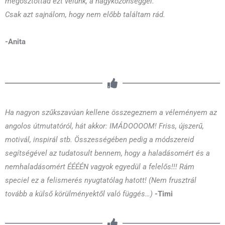
megosztottad ezt velünk, a nagyközönséggel.
Csak azt sajnálom, hogy nem előbb találtam rád.
-Anita
Ha nagyon szűkszavúan kellene összegeznem a véleményem az
angolos útmutatóról, hát akkor: IMÁDOOOOM! Friss, újszerű,
motivál, inspirál stb. Összességében pedig a módszereid
segítségével az tudatosult bennem, hogy a haladásomért és a
nemhaladásomért ÉÉÉÉN vagyok egyedül a felelős!!! Rám
speciel ez a felismerés nyugtatólag hatott! (Nem frusztrál
tovább a külső körülményektől való függés…)
-Timi