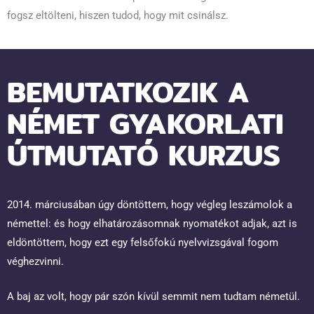
fogsz eltölteni, hiszen tudod, hogy mit csinálsz.
BEMUTATKOZIK A
NÉMET GYAKORLATI
ÚTMUTATÓ KURZUS
2014. márciusában úgy döntöttem, hogy végleg leszámolok a
némettel: és hogy elhatározásomnak nyomatékot adjak, azt is
eldöntöttem, hogy ezt egy felsőfokú nyelvvizsgával fogom
véghezvinni.
A baj az volt, hogy pár szón kívül semmit nem tudtam németül.