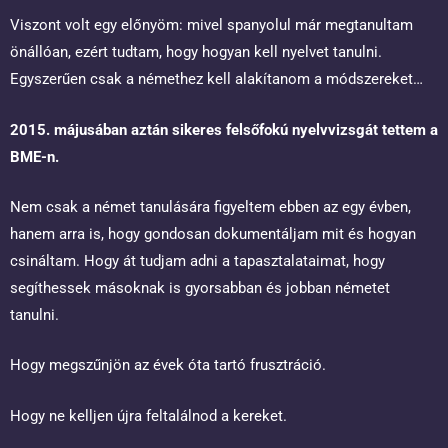
Viszont volt egy előnyöm: mivel spanyolul már megtanultam
önállóan, ezért tudtam, hogy hogyan kell nyelvet tanulni.
Egyszerűen csak a némethez kell alakítanom a módszereket…
2015. májusában aztán sikeres felsőfokú nyelvvizsgát tettem a
BME-n.
Nem csak a német tanulására figyeltem ebben az egy évben,
hanem arra is, hogy gondosan dokumentáljam mit és hogyan
csináltam. Hogy át tudjam adni a tapasztalataimat, hogy
segíthessek másoknak is gyorsabban és jobban németet
tanulni.
Hogy megszűnjön az évek óta tartó frusztráció.
Hogy ne kelljen újra feltalálnod a kereket.