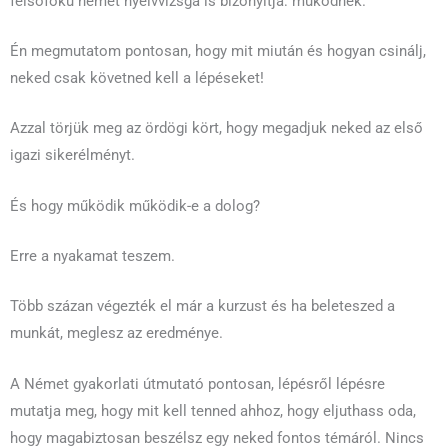
felsőfokú német nyelvvizsga is bizonyítja: működnek.
Én megmutatom pontosan, hogy mit miután és hogyan csinálj,
neked csak követned kell a lépéseket!
Azzal törjük meg az ördögi kört, hogy megadjuk neked az első
igazi sikerélményt.
És hogy működik működik-e a dolog?
Erre a nyakamat teszem.
Több százan végezték el már a kurzust és ha beleteszed a
munkát, meglesz az eredménye.
A Német gyakorlati útmutató pontosan, lépésről lépésre
mutatja meg, hogy mit kell tenned ahhoz, hogy eljuthass oda,
hogy magabiztosan beszélsz egy neked fontos témáról. Nincs