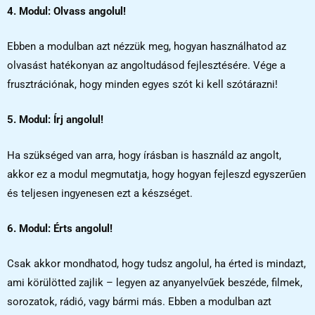
4
. Modul: Olvass angolul!
Ebben a modulban azt nézzük meg, hogyan használhatod az
olvasást hatékonyan az angoltudásod fejlesztésére. Vége a
frusztrációnak, hogy minden egyes szót ki kell szótárazni!
5
. Modul: Írj angolul!
Ha szükséged van arra, hogy írásban is használd az angolt,
akkor ez a modul megmutatja, hogy hogyan fejleszd egyszerűen
és teljesen ingyenesen ezt a készséget.
6. Modul: Érts angolul!
Csak akkor mondhatod, hogy tudsz angolul, ha érted is mindazt,
ami körülötted zajlik – legyen az anyanyelvűek beszéde, filmek,
sorozatok, rádió, vagy bármi más. Ebben a modulban azt