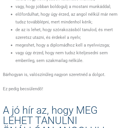
vagy, hogy jobban boldogulj a mostani munkáddal;
előfordulhat, hogy úgy érzed, az angol nélkül már nem
tudsz továbblépni, mert mindenhol kérik;
de az is lehet, hogy szórakozásból tanulod, és mert
szeretsz utazni, és érdekel a nyelv;
megeshet, hogy a diplomádhoz kell a nyelvvizsga;
vagy úgy érzed, hogy nem tudsz kiteljesedni sem
emberileg, sem szakmailag nélküle.
Bárhogyan is, valószínűleg
nagyon
szeretnéd a dolgot.
Ez pedig becsülendő!
A jó hír az, hogy MEG
LEHET TANULNI