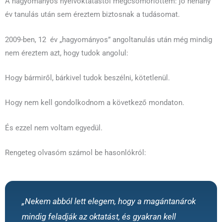
A hagyományos nyelvoktatástól megcsömörlöttem: jó néhány
év tanulás után sem éreztem biztosnak a tudásomat.
2009-ben, 12 év „hagyományos” angoltanulás után még mindig
nem éreztem azt, hogy tudok angolul:
Hogy bármiről, bárkivel tudok beszélni, kötetlenül.
Hogy nem kell gondolkodnom a következő mondaton.
És ezzel nem voltam egyedül.
Rengeteg olvasóm számol be hasonlókról:
„Nekem abból lett elegem, hogy a magántanárok
mindig feladják az oktatást, és gyakran kell