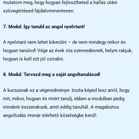
mutatom meg, hogy hogyan fejlesztheted a hallás utáni
szövegértésed fájdalommentesen.
7. Modul: Így tanuld az angol nyelvtant!
A nyelvtant nem lehet kikerülni – de nem mindegy mikor és
hogyan tanulod! Vége az évek óta szenvedésnek, helyre rakjuk,
hogyan is kell ezt jól csinálni.
8. Modul: Tervezd meg a saját angoltanulásod!
A kurzusnak ez a végeredménye: tiszta képed lesz arról, hogy
mit, mikor, hogyan és miért tanulj, ebben a modulban pedig
mindent összerakunk, amit eddig tanultál. A magabiztos
angoltudás immár elérhető közelségbe kerül!