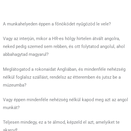
A munkahelyeden éppen a főnöködet nyűgözöd le vele?
Vagy az interjún, mikor a HR-es hölgy hirtelen átvált angolra,
neked pedig szemed sem rebben, és ott folytatod angolul, ahol
abbahagytad magyarul?
Meglátogatod a rokonaidat Angliában, és mindenféle nehézség
nélkül foglalsz szállást, rendelsz az étteremben és jutsz be a
múzeumba?
Vagy éppen mindenféle nehézség nélkül kapod meg azt az angol
munkát?
Teljesen mindegy, ez a te álmod, képzeld el azt, amelyiket te
akarod!