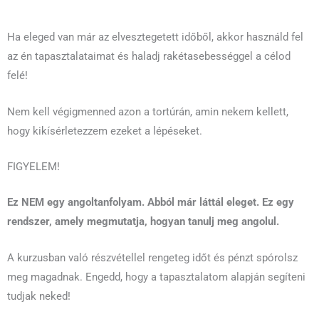
Ha eleged van már az elvesztegetett időből, akkor használd fel
az én tapasztalataimat és haladj rakétasebességgel a célod
felé!
Nem kell végigmenned azon a tortúrán, amin nekem kellett,
hogy kikísérletezzem ezeket a lépéseket.
FIGYELEM!
Ez NEM egy angoltanfolyam. Abból már láttál eleget. Ez egy
rendszer, amely megmutatja, hogyan tanulj meg angolul.
A kurzusban való részvétellel rengeteg időt és pénzt spórolsz
meg magadnak. Engedd, hogy a tapasztalatom alapján segíteni
tudjak neked!