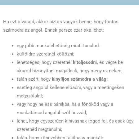
Ha ezt olvasod, akkor biztos vagyok benne, hogy fontos
számodra az angol. Ennek persze ezer oka lehet:
egy jobb munkalehetőség miatt tanulod;
külföldre szeretnél költözni;
lehetséges, hogy szeretnél
kiteljesedni,
és végre be
akarod bizonyítani magadnak, hogy megy ez neked;
talán azért, hogy
kinyíljon számodra a világ;
esetleg angolul kellene előadni, vagy a meetingeken
megszólalni;
vagy hogy ne ess pánikba, ha a főnököd vagy a
munkatársad angolul szól hozzád;
lehet, hogy egyszerűen kihívásnak fogod fel, és csak úgy
szeretnéd megtanulni;
talán, hogy könnyebben találhass munkát;