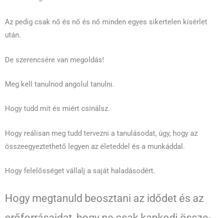
Az pedig csak nő és nő és nő minden egyes sikertelen kísérlet
után.
De szerencsére van megoldás!
Meg kell tanulnod angolul tanulni.
Hogy tudd mit és miért csinálsz.
Hogy reálisan meg tudd tervezni a tanulásodat, úgy, hogy az
összeegyeztethető legyen az életeddel és a munkáddal.
Hogy felelősséget vállalj a saját haladásodért.
Hogy megtanuld beosztani az idődet és az
erőforrásaidat, hogy ne csak kapkodj össze-