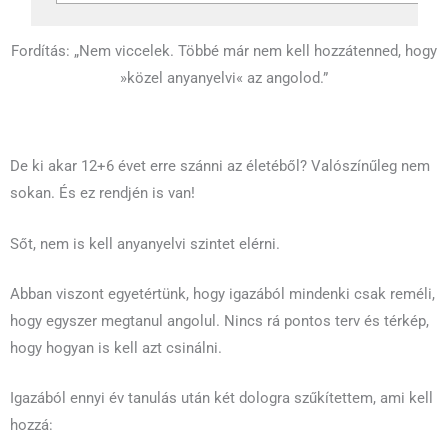
Fordítás: „Nem viccelek. Többé már nem kell hozzátenned, hogy
»közel anyanyelvi« az angolod.”
De ki akar 12+6 évet erre szánni az életéből? Valószínűleg nem
sokan. És ez rendjén is van!
Sőt, nem is kell anyanyelvi szintet elérni.
Abban viszont egyetértünk, hogy igazából mindenki csak reméli,
hogy egyszer megtanul angolul. Nincs rá pontos terv és térkép,
hogy hogyan is kell azt csinálni.
Igazából ennyi év tanulás után két dologra szűkítettem, ami kell
hozzá: