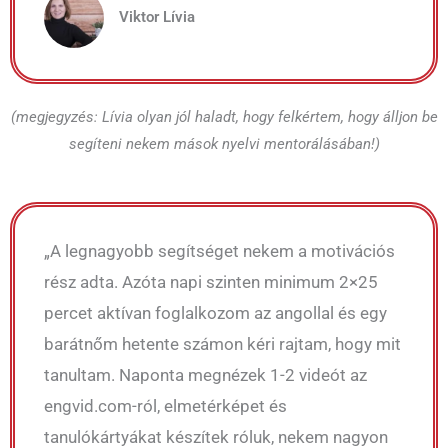
Viktor Lívia
(megjegyzés: Lívia olyan jól haladt, hogy felkértem, hogy álljon be
segíteni nekem mások nyelvi mentorálásában!)
„A legnagyobb segítséget nekem a motivációs
rész adta. Azóta napi szinten minimum 2×25
percet aktívan foglalkozom az angollal és egy
barátnőm hetente számon kéri rajtam, hogy mit
tanultam. Naponta megnézek 1-2 videót az
engvid.com-ról, elmetérképet és
tanulókártyákat készítek róluk, nekem nagyon