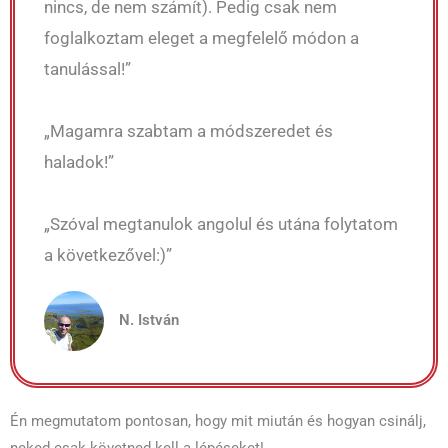
nincs, de nem számít). Pedig csak nem
foglalkoztam eleget a megfelelő módon a
tanulással!”
„Magamra szabtam a módszeredet és
haladok!”
„Szóval megtanulok angolul és utána folytatom
a következővel:)”
N. István
Én megmutatom pontosan, hogy mit miután és hogyan csinálj,
neked csak követned kell a lépéseket!